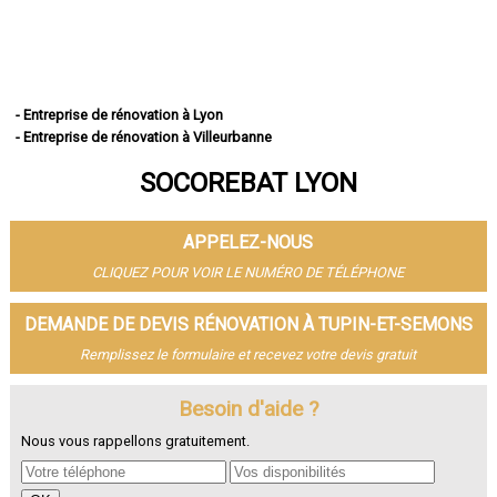
- Entreprise de rénovation à Lyon
- Entreprise de rénovation à Villeurbanne
- Entreprise de rénovation à Vénissieux
SOCOREBAT LYON
- Entreprise de rénovation à Saint-Priest
- Entreprise de rénovation à Caluire-et-Cuire
- Entreprise de rénovation à Vaulx-en-Velin
APPELEZ-NOUS
- Entreprise de rénovation à Bron
- Entreprise de rénovation à Villefranche-sur-Saône
CLIQUEZ POUR VOIR LE NUMÉRO DE TÉLÉPHONE
- Entreprise de rénovation à Rillieux-la-Pape
- Entreprise de rénovation à Meyzieu
DEMANDE DE DEVIS RÉNOVATION À TUPIN-ET-SEMONS
- Entreprise de rénovation à Oullins
Remplissez le formulaire et recevez votre devis gratuit
- Entreprise de rénovation à Décines-Charpieu
- Entreprise de rénovation à Sainte-Foy-lès-Lyon
- Entreprise de rénovation à Saint-Genis-Laval
Besoin d'aide ?
- Entreprise de rénovation à Givors
Nous vous rappellons gratuitement.
- Entreprise de rénovation à Tassin-la-Demi-Lune
- Entreprise de rénovation à Écully
- Entreprise de rénovation à Saint-Fons