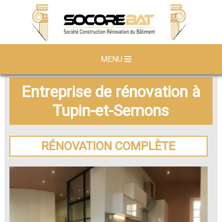
MENU
Entreprise de rénovation à
Tupin-et-Semons
RÉNOVATION COMPLÈTE