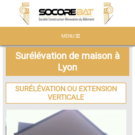
MENU
Surélévation de maison à
Lyon
SURÉLÉVATION OU EXTENSION
VERTICALE