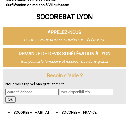
- Surélévation de maison à Villeurbanne
- Surélévation de maison à Vénissieux
SOCOREBAT LYON
- Surélévation de maison à Saint-Priest
- Surélévation de maison à Caluire-et-Cuire
- Surélévation de maison à Vaulx-en-Velin
APPELEZ-NOUS
- Surélévation de maison à Bron
- Surélévation de maison à Villefranche-sur-Saône
CLIQUEZ POUR VOIR LE NUMÉRO DE TÉLÉPHONE
- Surélévation de maison à Rillieux-la-Pape
- Surélévation de maison à Meyzieu
DEMANDE DE DEVIS SURÉLÉVATION À LYON
- Surélévation de maison à Oullins
Remplissez le formulaire et recevez votre devis gratuit
- Surélévation de maison à Décines-Charpieu
- Surélévation de maison à Sainte-Foy-lès-Lyon
- Surélévation de maison à Saint-Genis-Laval
Besoin d'aide ?
- Surélévation de maison à Givors
Nous vous rappellons gratuitement.
- Surélévation de maison à Tassin-la-Demi-Lune
- Surélévation de maison à Écully
- Surélévation de maison à Saint-Fons
- Surélévation de maison à Francheville
- Surélévation de maison à Genas
SOCOREBAT HABITAT
SOCOREBAT FRANCE
- Surélévation de maison à Mions
- Surélévation de maison à Brignais
- Surélévation de maison à Tarare