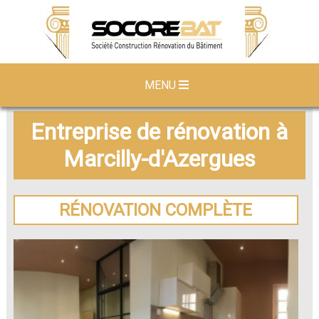
MENU
Entreprise de rénovation à
Marcilly-d'Azergues
RÉNOVATION COMPLÈTE