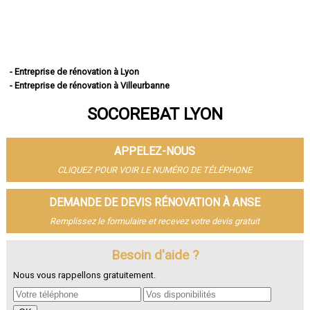
- Entreprise de rénovation à Lyon
- Entreprise de rénovation à Villeurbanne
- Entreprise de rénovation à Vénissieux
SOCOREBAT LYON
- Entreprise de rénovation à Saint-Priest
- Entreprise de rénovation à Caluire-et-Cuire
- Entreprise de rénovation à Vaulx-en-Velin
APPELEZ-NOUS
- Entreprise de rénovation à Bron
- Entreprise de rénovation à Villefranche-sur-Saône
CLIQUEZ POUR VOIR LE NUMÉRO DE TÉLÉPHONE
- Entreprise de rénovation à Rillieux-la-Pape
- Entreprise de rénovation à Meyzieu
DEMANDE DE DEVIS RÉNOVATION À ANSE
- Entreprise de rénovation à Oullins
Remplissez le formulaire et recevez votre devis gratuit
- Entreprise de rénovation à Décines-Charpieu
- Entreprise de rénovation à Sainte-Foy-lès-Lyon
- Entreprise de rénovation à Saint-Genis-Laval
Besoin d'aide ?
- Entreprise de rénovation à Givors
Nous vous rappellons gratuitement.
- Entreprise de rénovation à Tassin-la-Demi-Lune
- Entreprise de rénovation à Écully
- Entreprise de rénovation à Saint-Fons