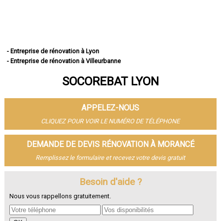
- Entreprise de rénovation à Lyon
- Entreprise de rénovation à Villeurbanne
- Entreprise de rénovation à Vénissieux
SOCOREBAT LYON
- Entreprise de rénovation à Saint-Priest
- Entreprise de rénovation à Caluire-et-Cuire
- Entreprise de rénovation à Vaulx-en-Velin
APPELEZ-NOUS
- Entreprise de rénovation à Bron
- Entreprise de rénovation à Villefranche-sur-Saône
CLIQUEZ POUR VOIR LE NUMÉRO DE TÉLÉPHONE
- Entreprise de rénovation à Rillieux-la-Pape
- Entreprise de rénovation à Meyzieu
DEMANDE DE DEVIS RÉNOVATION À MORANCÉ
- Entreprise de rénovation à Oullins
Remplissez le formulaire et recevez votre devis gratuit
- Entreprise de rénovation à Décines-Charpieu
- Entreprise de rénovation à Sainte-Foy-lès-Lyon
- Entreprise de rénovation à Saint-Genis-Laval
Besoin d'aide ?
- Entreprise de rénovation à Givors
Nous vous rappellons gratuitement.
- Entreprise de rénovation à Tassin-la-Demi-Lune
- Entreprise de rénovation à Écully
- Entreprise de rénovation à Saint-Fons