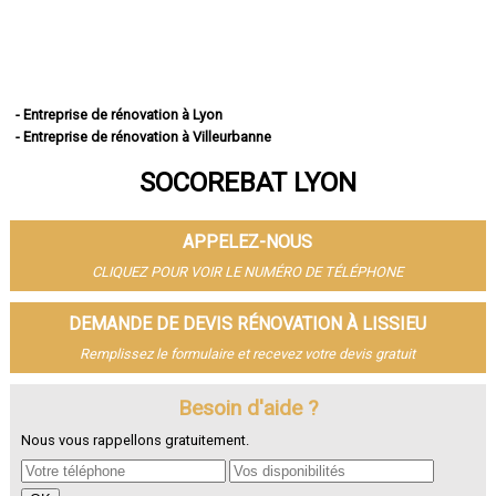
- Entreprise de rénovation à Lyon
- Entreprise de rénovation à Villeurbanne
- Entreprise de rénovation à Vénissieux
SOCOREBAT LYON
- Entreprise de rénovation à Saint-Priest
- Entreprise de rénovation à Caluire-et-Cuire
- Entreprise de rénovation à Vaulx-en-Velin
APPELEZ-NOUS
- Entreprise de rénovation à Bron
- Entreprise de rénovation à Villefranche-sur-Saône
CLIQUEZ POUR VOIR LE NUMÉRO DE TÉLÉPHONE
- Entreprise de rénovation à Rillieux-la-Pape
- Entreprise de rénovation à Meyzieu
DEMANDE DE DEVIS RÉNOVATION À LISSIEU
- Entreprise de rénovation à Oullins
Remplissez le formulaire et recevez votre devis gratuit
- Entreprise de rénovation à Décines-Charpieu
- Entreprise de rénovation à Sainte-Foy-lès-Lyon
- Entreprise de rénovation à Saint-Genis-Laval
Besoin d'aide ?
- Entreprise de rénovation à Givors
Nous vous rappellons gratuitement.
- Entreprise de rénovation à Tassin-la-Demi-Lune
- Entreprise de rénovation à Écully
- Entreprise de rénovation à Saint-Fons