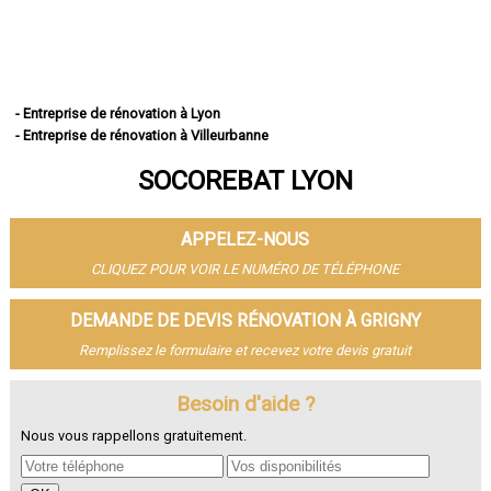
- Entreprise de rénovation à Lyon
- Entreprise de rénovation à Villeurbanne
- Entreprise de rénovation à Vénissieux
SOCOREBAT LYON
- Entreprise de rénovation à Saint-Priest
- Entreprise de rénovation à Caluire-et-Cuire
- Entreprise de rénovation à Vaulx-en-Velin
APPELEZ-NOUS
- Entreprise de rénovation à Bron
- Entreprise de rénovation à Villefranche-sur-Saône
CLIQUEZ POUR VOIR LE NUMÉRO DE TÉLÉPHONE
- Entreprise de rénovation à Rillieux-la-Pape
- Entreprise de rénovation à Meyzieu
DEMANDE DE DEVIS RÉNOVATION À GRIGNY
- Entreprise de rénovation à Oullins
Remplissez le formulaire et recevez votre devis gratuit
- Entreprise de rénovation à Décines-Charpieu
- Entreprise de rénovation à Sainte-Foy-lès-Lyon
- Entreprise de rénovation à Saint-Genis-Laval
Besoin d'aide ?
- Entreprise de rénovation à Givors
Nous vous rappellons gratuitement.
- Entreprise de rénovation à Tassin-la-Demi-Lune
- Entreprise de rénovation à Écully
- Entreprise de rénovation à Saint-Fons