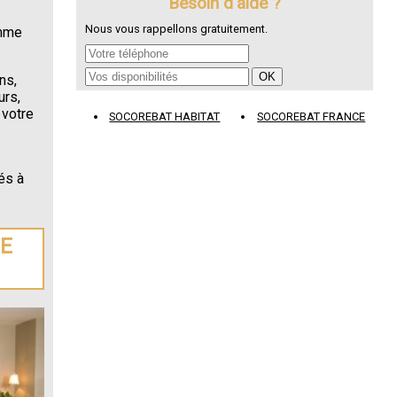
Besoin d'aide ?
Nous vous rappellons gratuitement.
omme
ns,
urs,
 votre
SOCOREBAT HABITAT
SOCOREBAT FRANCE
és à
DE