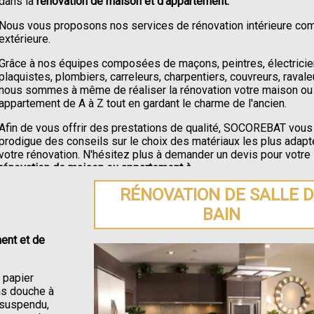
dans la
rénovation de maison et d'appartement.
Nous vous proposons nos services de rénovation intérieure c
extérieure.
Grâce à nos équipes composées de maçons, peintres, électricie
plaquistes, plombiers, carreleurs, charpentiers, couvreurs, ravale
nous sommes à même de réaliser la rénovation votre maison ou
appartement de A à Z tout en gardant le charme de l'ancien.
Afin de vous offrir des prestations de qualité, SOCOREBAT vous
prodigue des conseils sur le choix des matériaux les plus adapt
votre rénovation. N'hésitez plus à demander un devis pour votre
rénovation de maison ou appartement à
.
RÉNOVATION DE SALLE 
BAIN
ent et de
e papier
ons douche à
C suspendu,