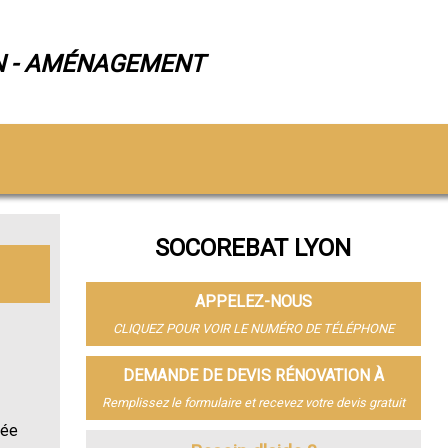
N - AMÉNAGEMENT
SOCOREBAT LYON
APPELEZ-NOUS
CLIQUEZ POUR VOIR LE NUMÉRO DE TÉLÉPHONE
DEMANDE DE DEVIS RÉNOVATION À
Remplissez le formulaire et recevez votre devis gratuit
sée